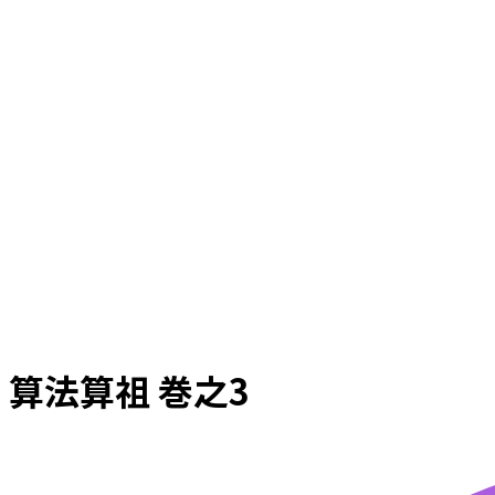
算法算祖 巻之3