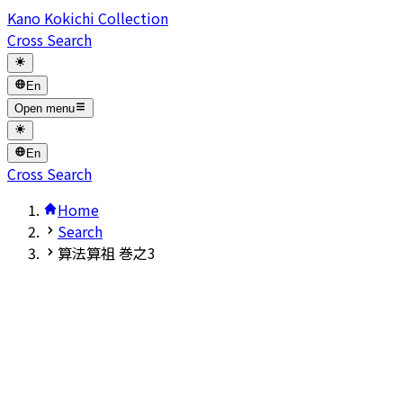
Kano Kokichi Collection
Cross Search
En
Open menu
En
Cross Search
Home
Search
算法算祖 巻之3