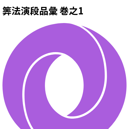
筭法演段品彙 巻之1