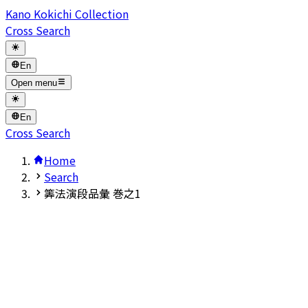
Kano Kokichi Collection
Cross Search
En
Open menu
En
Cross Search
Home
Search
筭法演段品彙 巻之1