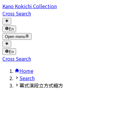
Kano Kokichi Collection
Cross Search
En
Open menu
En
Cross Search
Home
Search
冪式演段立方式縮方