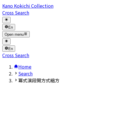
Kano Kokichi Collection
Cross Search
En
Open menu
En
Cross Search
Home
Search
冪式演段開方式縮方