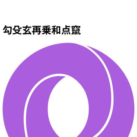
勾殳玄再乗和点竄