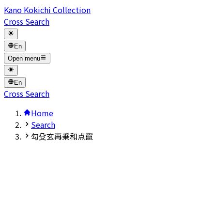
Kano Kokichi Collection
Cross Search
En
Open menu
En
Cross Search
Home
Search
勾殳玄再乗和点竄