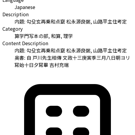
Japanese
Description
内題: 勾殳玄再乗和点竄 松永源良弼, 山路平主住考定
Category
算学門写本の部, 和算, 理学
Content Description
内題: 勾殳玄再乗和点竄 松永源良弼, 山路平主住考定
奥書: 自 戸川先生相傳 文政十三庚寅季三月八日朝ヨリ
冩始十日夕冩畢 吉村充端