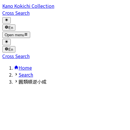
Kano Kokichi Collection
Cross Search
En
Open menu
En
Cross Search
Home
Search
圓類順逆小成