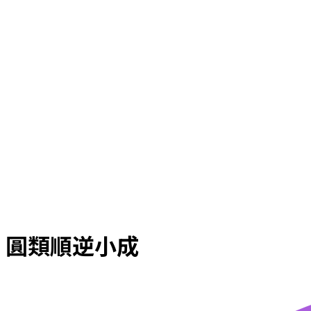
圓類順逆小成