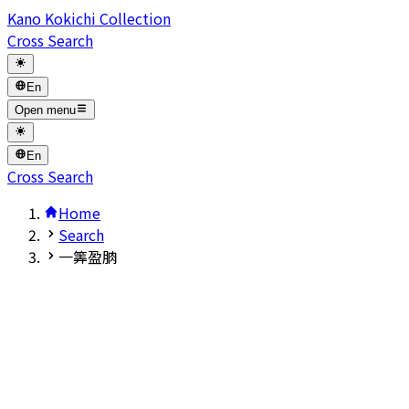
Kano Kokichi Collection
Cross Search
En
Open menu
En
Cross Search
Home
Search
一筭盈朒