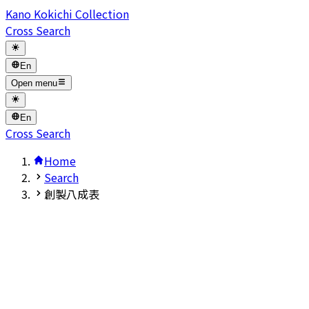
Kano Kokichi Collection
Cross Search
En
Open menu
En
Cross Search
Home
Search
創製八成表