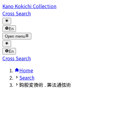
Kano Kokichi Collection
Cross Search
En
Open menu
En
Cross Search
Home
Search
鈎股変換術 . 筭法通弦術