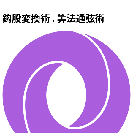
鈎股変換術 . 筭法通弦術