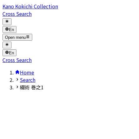
Kano Kokichi Collection
Cross Search
En
Open menu
En
Cross Search
Home
Search
綴術 巻之1