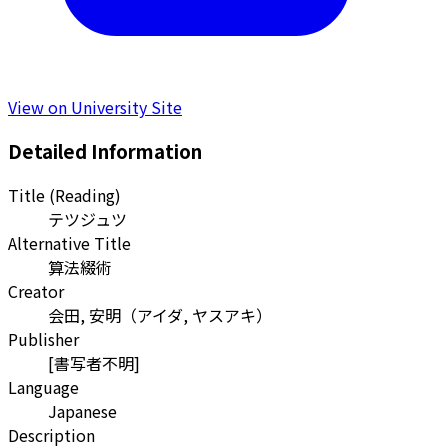
View on University Site
Detailed Information
Title (Reading)
テツジュツ
Alternative Title
算法綴術
Creator
会田, 安明
（
アイダ, ヤスアキ
）
Publisher
[書写者不明]
Language
Japanese
Description