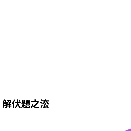
解伏題之㳒