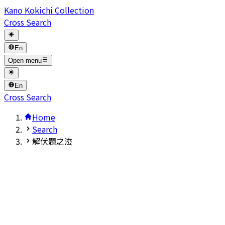
Kano Kokichi Collection
Cross Search
En
Open menu
En
Cross Search
Home
Search
解伏題之㳒