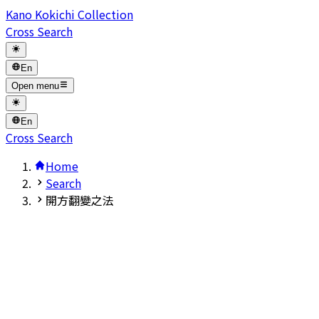
Kano Kokichi Collection
Cross Search
En
Open menu
En
Cross Search
Home
Search
開方翻變之法