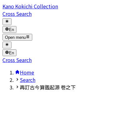
Kano Kokichi Collection
Cross Search
En
Open menu
En
Cross Search
Home
Search
再訂古今算鑑起源 卷之下