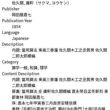
佐久間, 庸軒
（
サクマ, ヨウケン
）
Publisher
岡田屋嘉七
Publication Year
1854
Language
Japanese
Description
内題: 當用算法 東奥三春藩 佐久間木工之丞質男 佐久間
二郎太郎纉編
Category
算学一般, 和算, 理学
Content Description
内題: 當用算法 東奥三春藩 佐久間木工之丞質男 佐久間
二郎太郎纉編
扉裏: 當用算法 全 庸軒佐久間纉編 嘉永癸丑孟冬新刻 東
都書林 岡田屋嘉七
序: 嘉永七年甲寅春三月良斎安積信撰
書肆: [京都]出雲寺文治郎, 勝村治右衛門 [大坂]河内屋