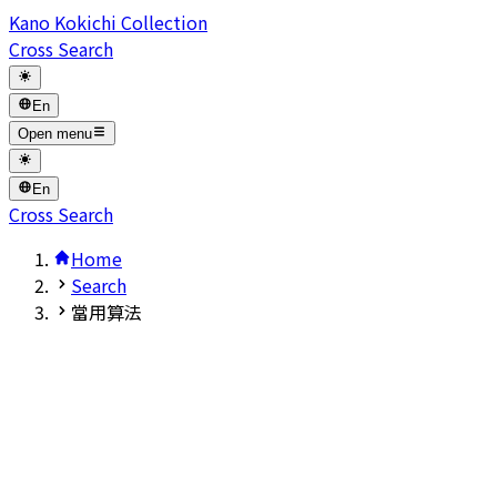
Kano Kokichi Collection
Cross Search
En
Open menu
En
Cross Search
Home
Search
當用算法