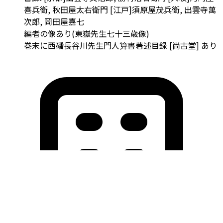
喜兵衛, 秋田屋太右衛門 [江戸]須原屋茂兵衛, 出雲寺萬
次郎, 岡田屋嘉七
編者の像あり(東嶽先生七十三歳像)
巻末に西磻長谷川先生門人算書著述目録 [尚古堂] あり