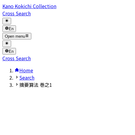
Kano Kokichi Collection
Cross Search
En
Open menu
En
Cross Search
Home
Search
摘要算法 巻之1