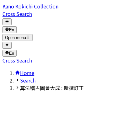
Kano Kokichi Collection
Cross Search
En
Open menu
En
Cross Search
Home
Search
算法稽古圖會大成 : 新撰訂正