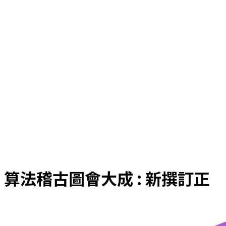
算法稽古圖會大成 : 新撰訂正