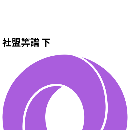
社盟筭譜 下