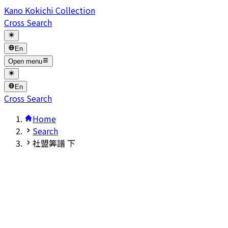
Kano Kokichi Collection
Cross Search
En
Open menu
En
Cross Search
Home
Search
社盟筭譜 下