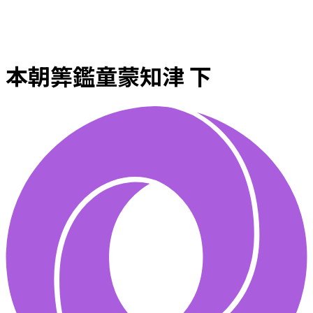
本朝筭鑑童蒙知津 下