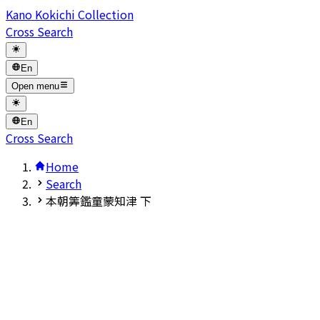
Kano Kokichi Collection
Cross Search
En
Open menu
En
Cross Search
Home
Search
本朝筭鑑童蒙知津 下