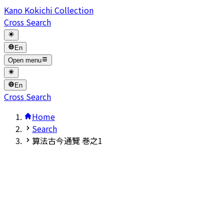
Kano Kokichi Collection
Cross Search
En
Open menu
En
Cross Search
Home
Search
算法古今通覽 巻之1