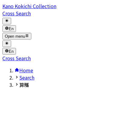
Kano Kokichi Collection
Cross Search
En
Open menu
En
Cross Search
Home
Search
算觿