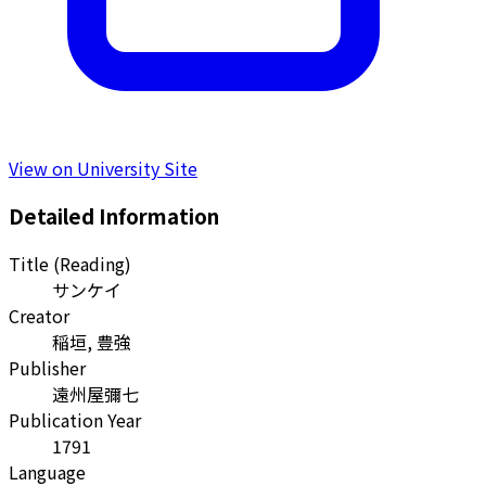
View on University Site
Detailed Information
Title (Reading)
サンケイ
Creator
稲垣, 豊強
Publisher
遠州屋彌七
Publication Year
1791
Language