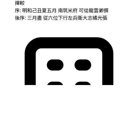
擇較
序: 明和己丑夏五月 南筑米府 可從龍雲卿撰
後序: 三月盡 従六位下行左兵衛大志橘光張