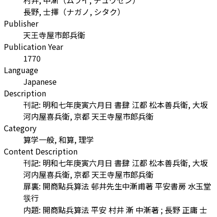
長野, 士擇
（
ナガノ, シタク
）
Publisher
天王寺屋市郎兵衛
Publication Year
1770
Language
Japanese
Description
刊記: 明和七年庚寅六月日 書肆 江都 松本善兵衛, 大坂
河内屋喜兵衛, 京都 天王寺屋市郎兵衛
Category
算学一般, 和算, 理学
Content Description
刊記: 明和七年庚寅六月日 書肆 江都 松本善兵衛, 大坂
河内屋喜兵衛, 京都 天王寺屋市郎兵衛
扉裏: 開商點兵算法 邨井先生中漸甫著 平安書房 水玉堂
彂行
内題: 開商點兵算法 平安 村井 漸 中漸著 ; 長野 正庸 士