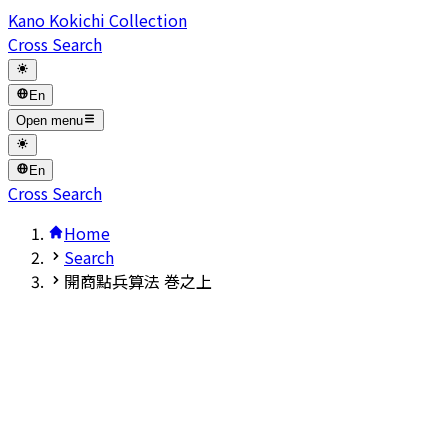
Kano Kokichi Collection
Cross Search
En
Open menu
En
Cross Search
Home
Search
開商點兵算法 巻之上