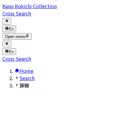
Kano Kokichi Collection
Cross Search
En
Open menu
En
Cross Search
Home
Search
算髄