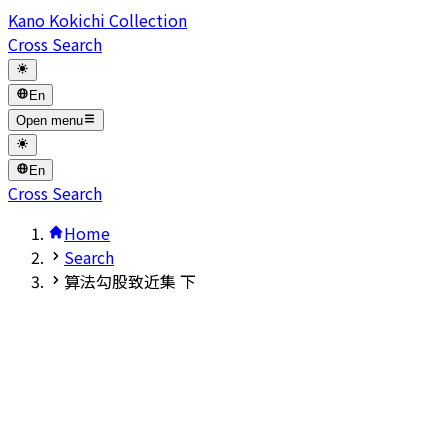
Kano Kokichi Collection
Cross Search
En
Open menu
En
Cross Search
Home
Search
算法勾股致近集 下