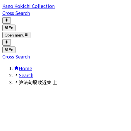
Kano Kokichi Collection
Cross Search
En
Open menu
En
Cross Search
Home
Search
算法勾股致近集 上