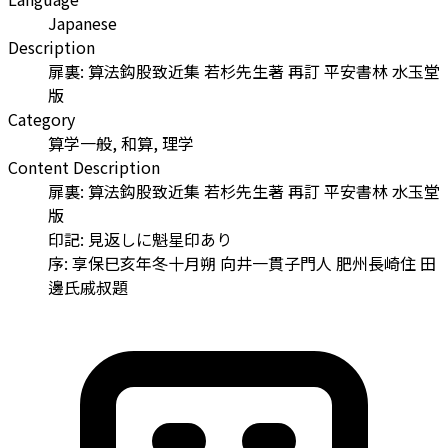
Japanese
Description
扉裏: 算法鈎股致近集 若杉先生著 再訂 平安書林 水玉堂
版
Category
算学一般, 和算, 理学
Content Description
扉裏: 算法鈎股致近集 若杉先生著 再訂 平安書林 水玉堂
版
印記: 見返しに魁星印あり
序: 享保巳亥年冬十月朔 向井一貫子門人 肥州長崎住 田
邊氏戚叔題