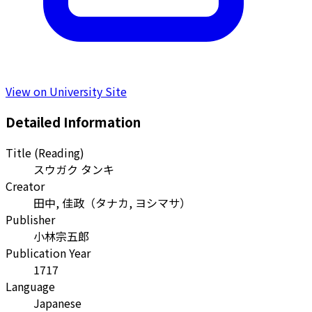
View on University Site
Detailed Information
Title (Reading)
スウガク タンキ
Creator
田中, 佳政
（
タナカ, ヨシマサ
）
Publisher
小林宗五郎
Publication Year
1717
Language
Japanese