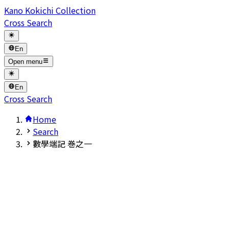
Kano Kokichi Collection
Cross Search
En
Open menu
En
Cross Search
Home
Search
數學端記 巻之一