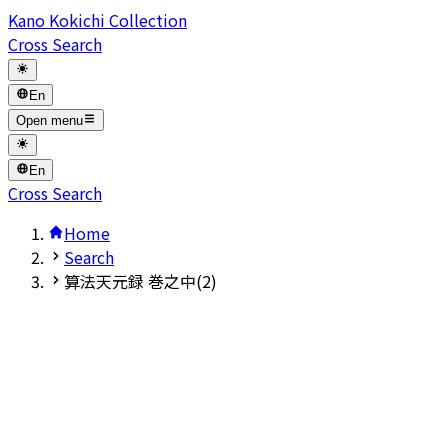
Kano Kokichi Collection
Cross Search
En
Open menu
En
Cross Search
Home
Search
算法天元録 巻之中(2)