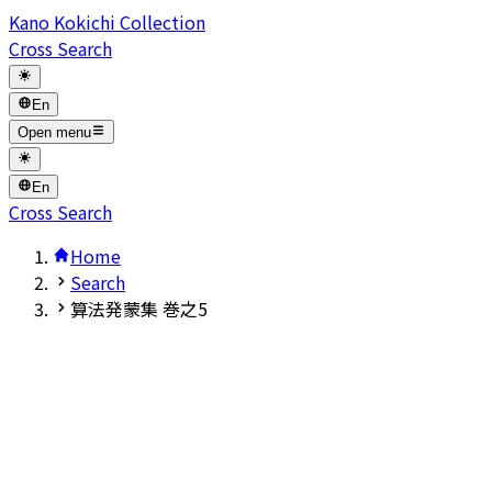
Kano Kokichi Collection
Cross Search
En
Open menu
En
Cross Search
Home
Search
算法発蒙集 巻之5