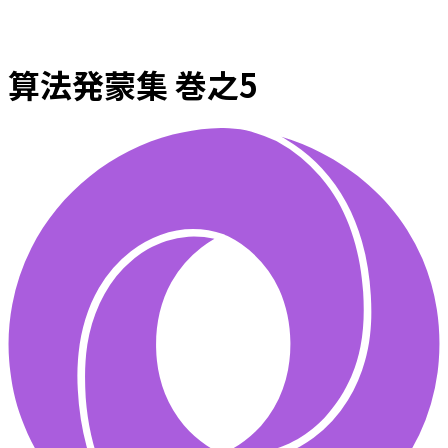
算法発蒙集 巻之5