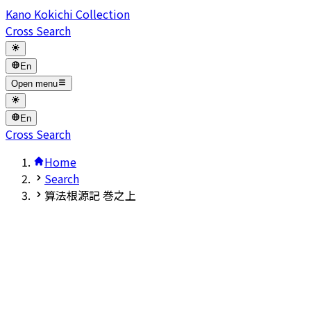
Kano Kokichi Collection
Cross Search
En
Open menu
En
Cross Search
Home
Search
算法根源記 巻之上