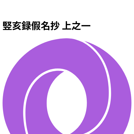
竪亥録假名抄 上之一