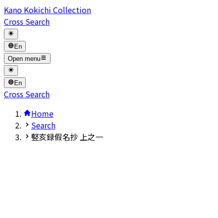
Kano Kokichi Collection
Cross Search
En
Open menu
En
Cross Search
Home
Search
竪亥録假名抄 上之一