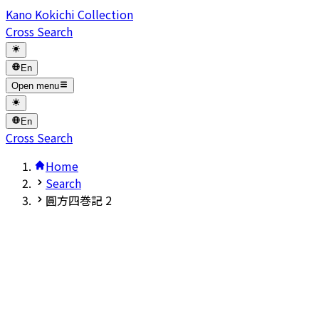
Kano Kokichi Collection
Cross Search
En
Open menu
En
Cross Search
Home
Search
圓方四巻記 2