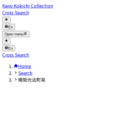
Kano Kokichi Collection
Cross Search
En
Open menu
En
Cross Search
Home
Search
規矩元法町見