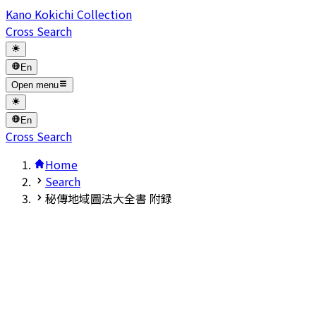
Kano Kokichi Collection
Cross Search
En
Open menu
En
Cross Search
Home
Search
秘傳地域圖法大全書 附録