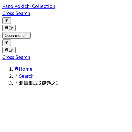
Kano Kokichi Collection
Cross Search
En
Open menu
En
Cross Search
Home
Search
測量集成 2編巻之1