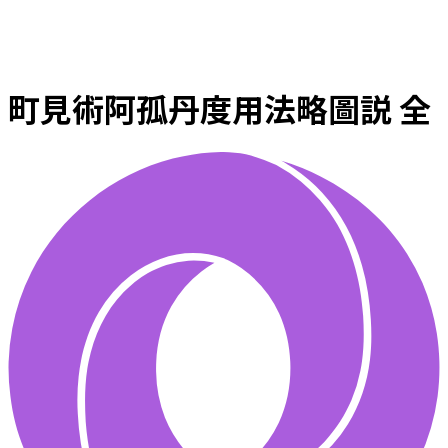
町見術阿孤丹度用法略圖説 全