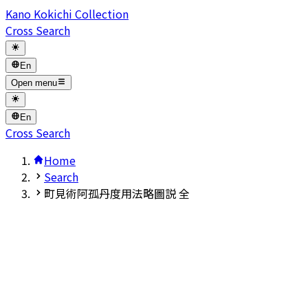
Kano Kokichi Collection
Cross Search
En
Open menu
En
Cross Search
Home
Search
町見術阿孤丹度用法略圖説 全