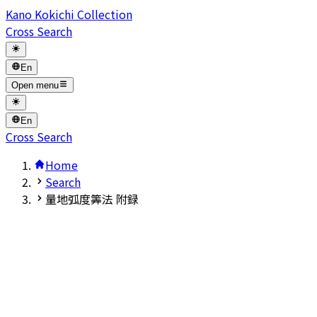
Kano Kokichi Collection
Cross Search
En
Open menu
En
Cross Search
Home
Search
量地弧度筭法 附録