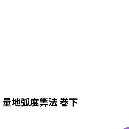
量地弧度筭法 巻下