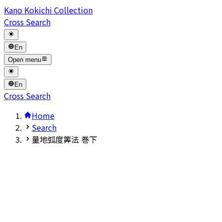
Kano Kokichi Collection
Cross Search
En
Open menu
En
Cross Search
Home
Search
量地弧度筭法 巻下