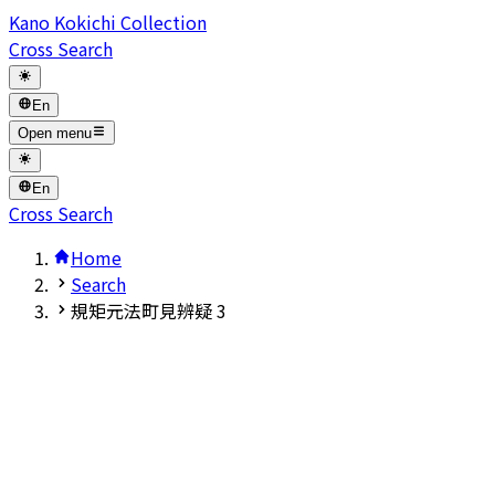
Kano Kokichi Collection
Cross Search
En
Open menu
En
Cross Search
Home
Search
規矩元法町見辨疑 3