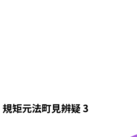
規矩元法町見辨疑 3