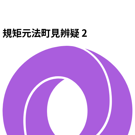
規矩元法町見辨疑 2