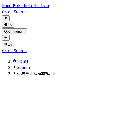
Kano Kokichi Collection
Cross Search
En
Open menu
En
Cross Search
Home
Search
算法量地捷解前編 下