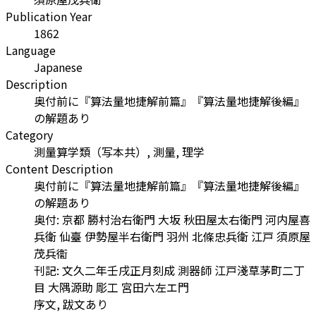
Publication Year
1862
Language
Japanese
Description
奥付前に『算法量地捷解前篇』『算法量地捷解後編』
の解題あり
Category
測量算学類（写本共）, 測量, 理学
Content Description
奥付前に『算法量地捷解前篇』『算法量地捷解後編』
の解題あり
奥付: 京都 勝村治右衛門 大坂 秋田屋太右衛門 河内屋喜
兵衛 仙臺 伊勢屋半右衛門 羽州 北條忠兵衛 江戸 須原屋
茂兵衞
刊記: 文久二年壬戌正月刻成 測器師 江戸淺草茅町二丁
目 大隅源助 彫工 宮田六左エ門
序文, 跋文あり