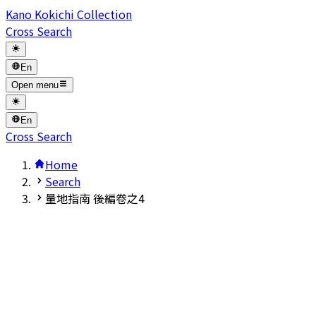
Kano Kokichi Collection
Cross Search
En
Open menu
En
Cross Search
Home
Search
量地指南 後編卷之4