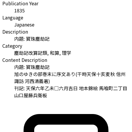
Publication Year
1835
Language
Japanese
Description
内題: 寳珠塵劫記
Category
塵劫記改算記類, 和算, 理学
Content Description
内題: 寳珠塵劫記
旭のゆきの部巻末に序文あり(干時天保十亥麦秋 信州
諏訪 河西清義著)
刊記: 天保六年乙未□六月吉日 地本錦絵 馬喰町二丁目
山口屋藤兵衛板