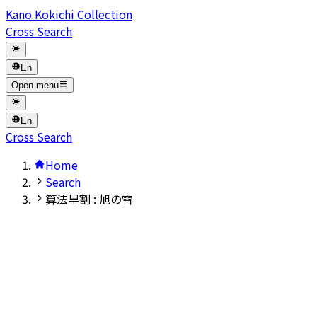
Kano Kokichi Collection
Cross Search
En
Open menu
En
Cross Search
Home
Search
算法早割 : 旭の雪