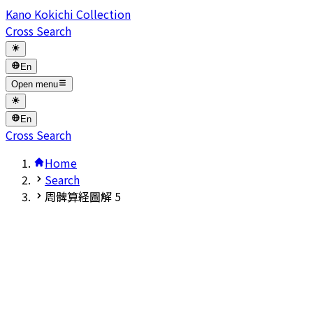
Kano Kokichi Collection
Cross Search
En
Open menu
En
Cross Search
Home
Search
周髀算経圖解 5