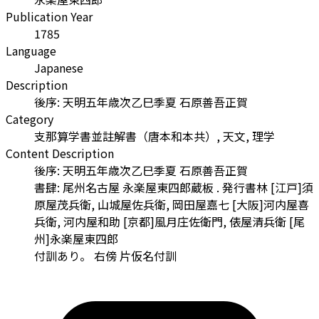
Publication Year
1785
Language
Japanese
Description
後序: 天明五年歳次乙巳季夏 石原善吾正賀
Category
支那算学書並註解書（唐本和本共）, 天文, 理学
Content Description
後序: 天明五年歳次乙巳季夏 石原善吾正賀
書肆: 尾州名古屋 永楽屋東四郎蔵板 . 発行書林 [江戸]須
原屋茂兵衛, 山城屋佐兵衛, 岡田屋嘉七 [大阪]河内屋喜
兵衛, 河内屋和助 [京都]風月庄佐衛門, 俵屋清兵衛 [尾
州]永楽屋東四郎
付訓あり。 右傍 片仮名付訓