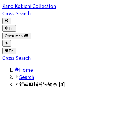
Kano Kokichi Collection
Cross Search
En
Open menu
En
Cross Search
Home
Search
新編直指算法統宗 [4]