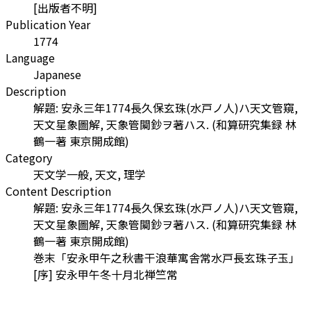
[出版者不明]
Publication Year
1774
Language
Japanese
Description
解題: 安永三年1774長久保玄珠(水戸ノ人)ハ天文管窺,
天文星象圖解, 天象管闚鈔ヲ著ハス. (和算研究集録 林
鶴一著 東京開成館)
Category
天文学一般, 天文, 理学
Content Description
解題: 安永三年1774長久保玄珠(水戸ノ人)ハ天文管窺,
天文星象圖解, 天象管闚鈔ヲ著ハス. (和算研究集録 林
鶴一著 東京開成館)
巻末「安永甲午之秋書干浪華寓舎常水戸長玄珠子玉」
[序] 安永甲午冬十月北禅竺常