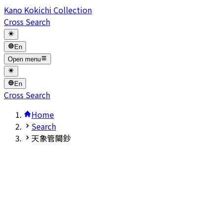
Kano Kokichi Collection
Cross Search
En
Open menu
En
Cross Search
Home
Search
天象管闚鈔