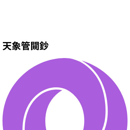
天象管闚鈔