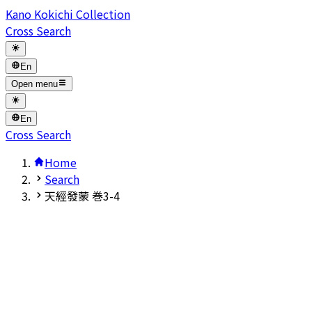
Kano Kokichi Collection
Cross Search
En
Open menu
En
Cross Search
Home
Search
天經發蒙 巻3-4