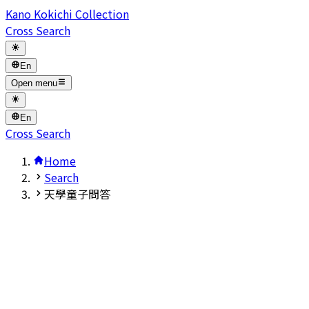
Kano Kokichi Collection
Cross Search
En
Open menu
En
Cross Search
Home
Search
天學童子問答