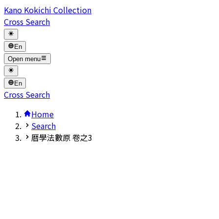
Kano Kokichi Collection
Cross Search
En
Open menu
En
Cross Search
Home
Search
暦學法數原 卷之3