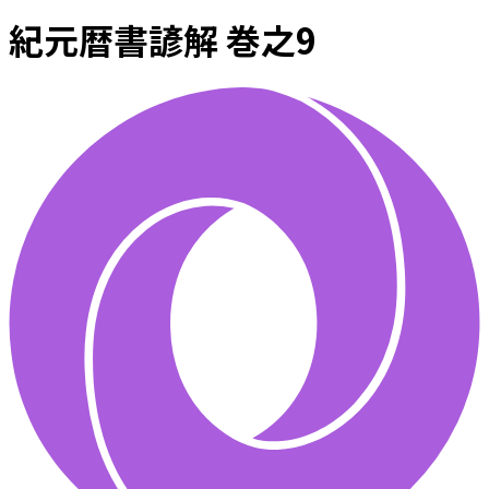
紀元暦書諺解 巻之9