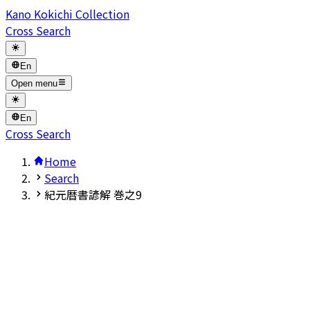
Kano Kokichi Collection
Cross Search
En
Open menu
En
Cross Search
Home
Search
紀元暦書諺解 巻之9