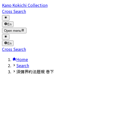
Kano Kokichi Collection
Cross Search
En
Open menu
En
Cross Search
Home
Search
須彌界約法暦規 巻下