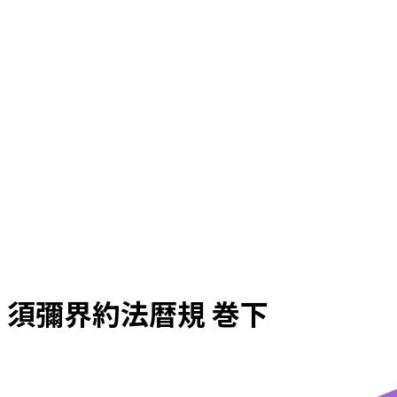
須彌界約法暦規 巻下