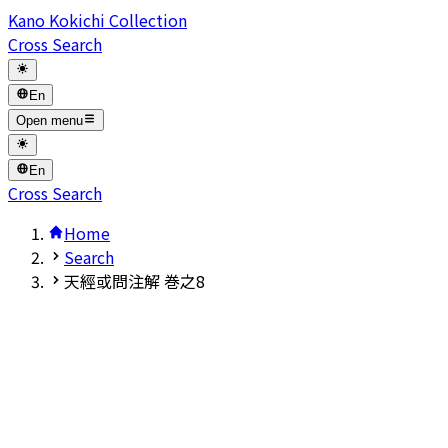
Kano Kokichi Collection
Cross Search
En
Open menu
En
Cross Search
Home
Search
天經或問注解 巻之8